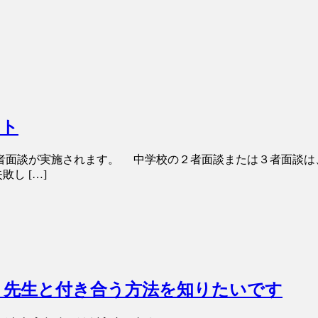
ント
3者面談が実施されます。 中学校の２者面談または３者面談は
し […]
。先生と付き合う方法を知りたいです