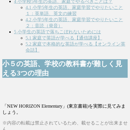
4
小学校5年生の英語、家庭でやるべきことは？
4.1
小学5年生の英語、家庭学習でやりたいこと
１：英単語、英文の練習
4.2
小学5年生の英語、家庭学習でやりたいこと
２：音読（発音）
5
小学生の英語で落ちこぼれないためには
5.1
家庭で英語が学べる【通信講座】
5.2
家庭で本格的な英語が学べる【オンライン英
会話】
小５の英語、学校の教科書が難しく見
える3つの理由
「NEW HORIZON Elementary」(東京書籍)を実際に見てみま
しょう。
※内容の転載は禁止されているため、載せることが出来ませ
ん。