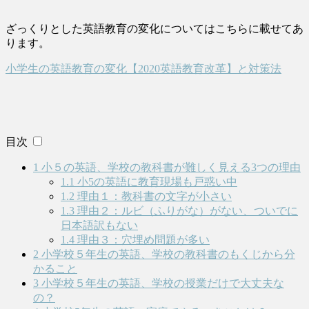
ざっくりとした英語教育の変化についてはこちらに載せてあ
ります。
小学生の英語教育の変化【2020英語教育改革】と対策法
目次
1
小５の英語、学校の教科書が難しく見える3つの理由
1.1
小5の英語に教育現場も戸惑い中
1.2
理由１：教科書の文字が小さい
1.3
理由２：ルビ（ふりがな）がない、ついでに
日本語訳もない
1.4
理由３：穴埋め問題が多い
2
小学校５年生の英語、学校の教科書のもくじから分
かること
3
小学校５年生の英語、学校の授業だけで大丈夫な
の？