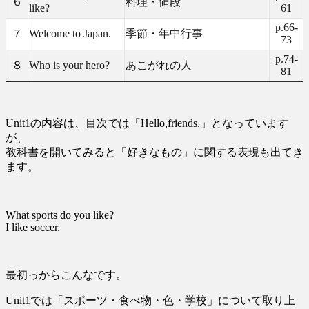
６
料理・値段
like?
61
p.66-
７
Welcome to Japan.
季節・年中行事
73
p.74-
８
Who is your hero?
あこがれの人
81
Unit1の内容は、目次では「Hello,friends.」となっています
が、
教科書を開いてみると「好きなもの」に関する表現も出てき
ます。
What sports do you like?
I like soccer.
最初っからこんなです。
Unit1では「スポーツ・食べ物・色・学校」について取り上