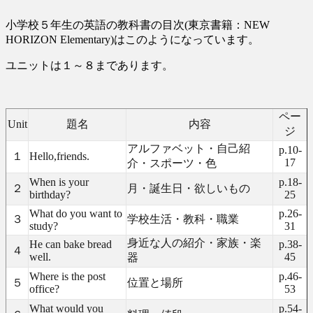
小学校５年生の英語の教科書の目次(東京書籍：NEW
HORIZON Elementary)はこのようになっています。
ユニットは１～８まであります。
ペー
Unit
題名
内容
ジ
アルファベット・自己紹
p.10-
１
Hello,friends.
17
介・スポーツ・色
When is your
p.18-
２
月・誕生日・欲しいもの
birthday?
25
What do you want to
p.26-
３
学校生活・教科・職業
study?
31
身近な人の紹介・家族・楽
He can bake bread
p.38-
４
well.
45
器
Where is the post
p.46-
５
位置と場所
office?
53
What would you
p.54-