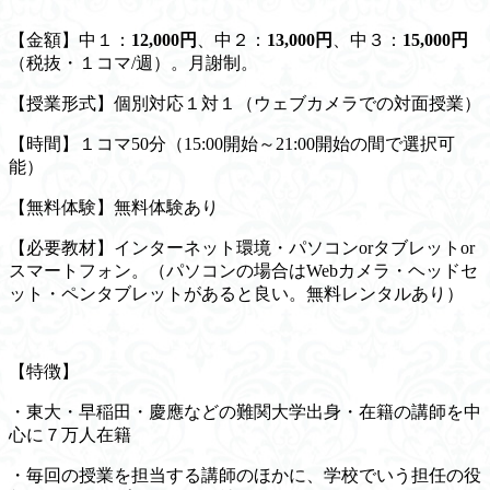
【金額】中１：
12,000円
、中２：
13,000円
、中３：
15,000円
（税抜・１コマ/週）。月謝制。
【授業形式】個別対応１対１（ウェブカメラでの対面授業）
【時間】１コマ50分（15:00開始～21:00開始の間で選択可
能）
【無料体験】無料体験あり
【必要教材】インターネット環境・パソコンorタブレットor
スマートフォン。（パソコンの場合はWebカメラ・ヘッドセ
ット・ペンタブレットがあると良い。無料レンタルあり）
【特徴】
・東大・早稲田・慶應などの難関大学出身・在籍の講師を中
心に７万人在籍
・毎回の授業を担当する講師のほかに、学校でいう担任の役