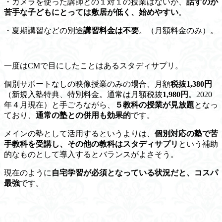
・カメラを使った講師との１対１の授業はない
が、
話すのが
苦手な子どもにとっては敷居が低く、始めやすい
。
・夏期講習などの別途
講習料金は不要
。（月額料金のみ）。
一度はCMで目にしたことはあるスタディサプリ。
個別サポートなしの映像授業のみの場合、月額
税抜1,380円
（新規入塾特典、特別料金。通常は月額税抜
1,980円
。2020
年４月現在）と手ごろながら、
５教科の授業が見放題
となっ
ており、
通常の塾との併用も効果的
です。
メインの塾として活用するというよりは、
個別対応の塾で苦
手教科を受講し、その他の教科はスタディサプリ
という補助
的なものとして導入するとバランスがよさそう。
現在のように
自宅学習が必須となっている状況だと、コスパ
最強
です。