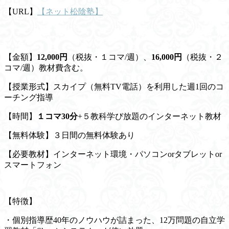
【URL】
【ネット松陰塾】
【金額】
12,000円
（税抜・１コマ/週）、
16,000円
（税抜・２
コマ/週）教材費含む。
【授業形式】スカイプ（無料TV電話）を利用した週1回のコ
ーチング指導
【時間】
１コマ30分
+５教科学び放題のインターネット教材
【無料体験】３日間の無料体験あり
【必要教材】インターネット環境・パソコンorタブレットor
スマートフォン
【特徴】
・個別指導歴40年のノウハウが詰まった、12万問題の自立学