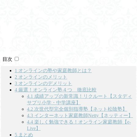
目次
1
オンラインの塾や家庭教師とは？
2
オンラインのメリット
3
オンラインのデメリット
4
厳選！オンライン塾４つ 徹底比較
4.1
成績アップの新常識！リクルート【スタディ
サプリ小学・中学講座】
4.2
次世代型完全個別指導塾【ネット松陰塾】
4.3
インターネット家庭教師Netty【ネッティー】
4.4
楽しく勉強できる！オンライン家庭教師【e-
Live】
5
まとめ