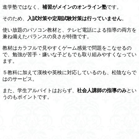
進学塾ではなく、
補習がメインのオンライン塾
です。
そのため、
入試対策や定期試験対策は行っていません
。
使い放題のパソコン教材と、テレビ電話による指導の両方を
兼ね備えたバランスの良さが特徴です。
教材は
カラフルで見やすくゲーム感覚で問題をこなせる
の
で、勉強が苦手・嫌いな子どもでも取り組みやすくなってい
ます。
５教科に加えて漢検や英検に対応しているのも、松陰ならで
はのサービス。
また、学生アルバイトはおらず、
社会人講師の指導のみ
とい
うのもポイントです。