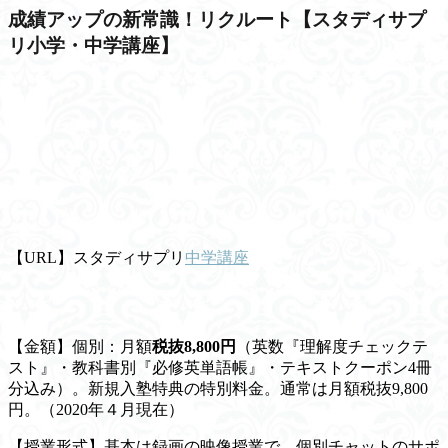
成績アップの新常識！リクルート【スタディサプ
リ小学・中学講座】
【URL】スタディサプリ
中学講座
【金額】個別：月額
税抜8,800円
（英数『理解度チェックテ
スト』・教科書別『必修英単語帳』・テキストクーポン4冊
分込み）。新規入塾特典の特別料金。通常は
月額税抜9,800
円
。（2020年４月現在）
【授業形式】基本は録画の映像授業で、個別チャットのサポ