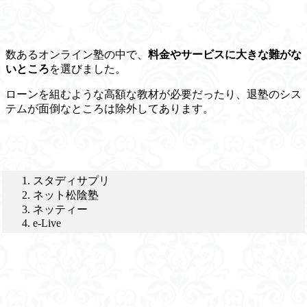
数あるオンライン塾の中で、
料金やサービスに大きな難がな
いところ
を選びました。
ローンを組むような
高額な教材が必要だったり、退塾のシス
テムが面倒なところは除外
してあります。
スタディサプリ
ネット松陰塾
ネッティー
e-Live