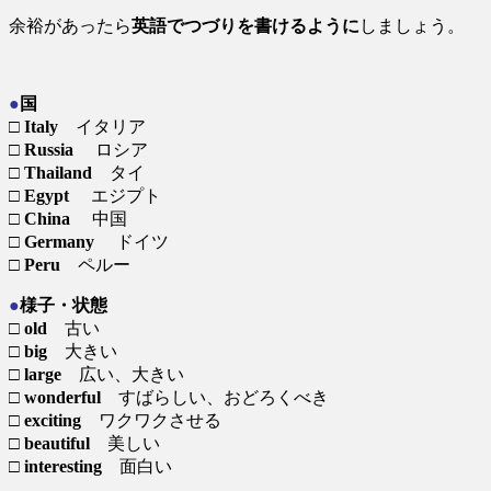
余裕があったら
英語でつづりを書けるように
しましょう。
●
国
□
Italy
イタリア
□
Russia
ロシア
□
Thailand
タイ
□
Egypt
エジプト
□
China
中国
□
Germany
ドイツ
□
Peru
ペルー
●
様子・状態
□
old
古い
□
big
大きい
□
large
広い、大きい
□
wonderful
すばらしい、おどろくべき
□
exciting
ワクワクさせる
□
beautiful
美しい
□
interesting
面白い