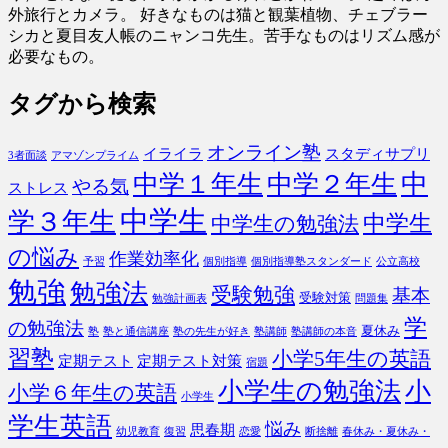
外旅行とカメラ。 好きなものは猫と観葉植物、チェブラー
シカと夏目友人帳のニャンコ先生。苦手なものはリズム感が
必要なもの。
タグから検索
オンライン塾
イライラ
スタディサプリ
3者面談
アマゾンプライム
中
中学１年生
中学２年生
やる気
ストレス
中学生
学３年生
中学生
中学生の勉強法
の悩み
作業効率化
予習
個別指導
個別指導塾スタンダード
公立高校
勉強
勉強法
受験勉強
基本
受験対策
勉強計画表
問題集
学
の勉強法
夏休み
塾
塾と通信講座
塾の先生が好き
塾講師
塾講師の本音
習塾
小学5年生の英語
定期テスト
定期テスト対策
宿題
小学生の勉強法
小
小学６年生の英語
小学生
学生英語
悩み
思春期
幼児教育
復習
恋愛
断捨離
春休み・夏休み・