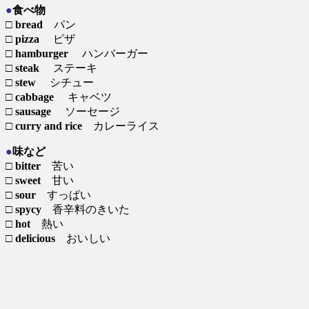
●
食べ物
□
bread
パン
□
pizza
ピザ
□
hamburger
ハンバーガー
□
steak
ステーキ
□
stew
シチュー
□
cabbage
キャベツ
□
sausage
ソーセージ
□
curry and rice
カレーライス
●
味など
□
bitter
苦い
□
sweet
甘い
□
sour
すっぱい
□
spycy
香辛料のきいた
□
hot
熱い
□
delicious
おいしい