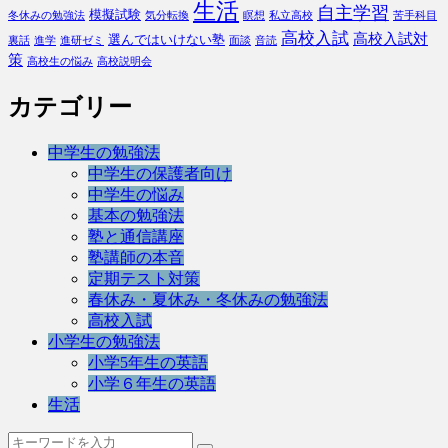
生活
自主学習
模擬試験
冬休みの勉強法
気分転換
瞑想
私立高校
苦手科目
高校入試
高校入試対
選んではいけない塾
裏話
進学
進研ゼミ
面談
音読
策
高校生の悩み
高校説明会
カテゴリー
中学生の勉強法
中学生の保護者向け
中学生の悩み
基本の勉強法
塾と通信講座
塾講師の本音
定期テスト対策
春休み・夏休み・冬休みの勉強法
高校入試
小学生の勉強法
小学5年生の英語
小学６年生の英語
生活