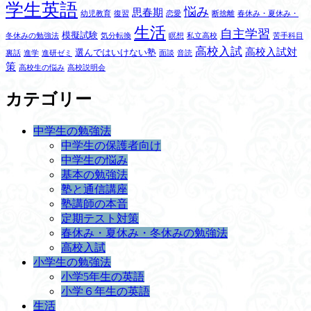
学生英語
悩み
思春期
幼児教育
復習
恋愛
断捨離
春休み・夏休み・
生活
自主学習
模擬試験
冬休みの勉強法
気分転換
瞑想
私立高校
苦手科目
高校入試
高校入試対
選んではいけない塾
裏話
進学
進研ゼミ
面談
音読
策
高校生の悩み
高校説明会
カテゴリー
中学生の勉強法
中学生の保護者向け
中学生の悩み
基本の勉強法
塾と通信講座
塾講師の本音
定期テスト対策
春休み・夏休み・冬休みの勉強法
高校入試
小学生の勉強法
小学5年生の英語
小学６年生の英語
生活