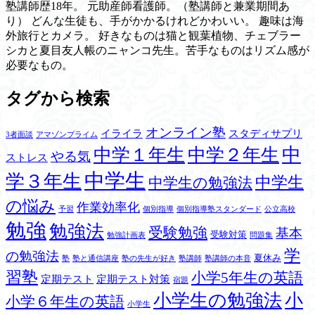
塾講師歴18年。 元助産師看護師。（塾講師と兼業期間あ
り） どんな生徒も、手がかかるけれどかわいい。 趣味は海
外旅行とカメラ。 好きなものは猫と観葉植物、チェブラー
シカと夏目友人帳のニャンコ先生。苦手なものはリズム感が
必要なもの。
タグから検索
オンライン塾
イライラ
スタディサプリ
3者面談
アマゾンプライム
中
中学１年生
中学２年生
やる気
ストレス
中学生
学３年生
中学生
中学生の勉強法
の悩み
作業効率化
予習
個別指導
個別指導塾スタンダード
公立高校
勉強
勉強法
受験勉強
基本
受験対策
勉強計画表
問題集
学
の勉強法
夏休み
塾
塾と通信講座
塾の先生が好き
塾講師
塾講師の本音
習塾
小学5年生の英語
定期テスト
定期テスト対策
宿題
小学生の勉強法
小
小学６年生の英語
小学生