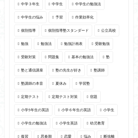
中学３年生
中学生
中学生の勉強法
中学生の悩み
予習
作業効率化
個別指導
個別指導塾スタンダード
公立高校
勉強
勉強法
勉強計画表
受験勉強
受験対策
問題集
基本の勉強法
塾
塾と通信講座
塾の先生が好き
塾講師
塾講師の本音
夏休み
学習塾
定期テスト
定期テスト対策
宿題
小学5年生の英語
小学６年生の英語
小学生
小学生の勉強法
小学生英語
幼児教育
復習
思春期
恋愛
悩み
断捨離