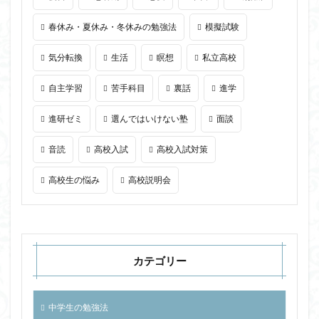
春休み・夏休み・冬休みの勉強法
模擬試験
気分転換
生活
瞑想
私立高校
自主学習
苦手科目
裏話
進学
進研ゼミ
選んではいけない塾
面談
音読
高校入試
高校入試対策
高校生の悩み
高校説明会
カテゴリー
中学生の勉強法