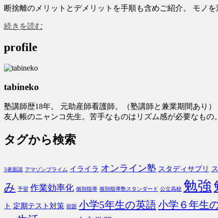
断捨離のメリットとデメリットを手順も含めご紹介。 モノ
続きを読む
profile
tabineko
塾講師歴18年。 元助産師看護師。（塾講師と兼業期間あり
友人帳のニャンコ先生。苦手なものはリズム感が必要なもの
タグから検索
オンライン塾
イライラ
スタディサプリ
3者面談
アマゾンプライム
勉強
み
作業効率化
予習
個別指導
個別指導塾スタンダード
公立高校
小学６年生
小学5年生の英語
ト
定期テスト対策
宿題