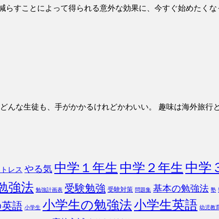
を減らすことによって得られる意外な効果に、今すぐ始めたくな
） どんな生徒も、手がかかるけれどかわいい。 趣味は海外旅行
。
中学
中学１年生
中学２年生
やる気
ストレス
勉強法
受験勉強
基本の勉強法
受験対策
勉強計画表
問題集
塾
小学生の勉強法
小学生英語
の英語
小学生
幼児教