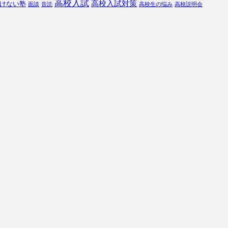
高校入試
高校入試対策
けない塾
面談
音読
高校生の悩み
高校説明会