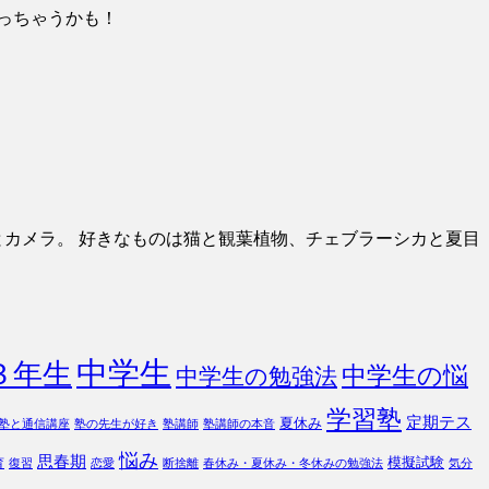
っちゃうかも！
とカメラ。 好きなものは猫と観葉植物、チェブラーシカと夏目
中学生
３年生
中学生の悩
中学生の勉強法
学習塾
定期テス
夏休み
塾と通信講座
塾の先生が好き
塾講師
塾講師の本音
悩み
思春期
模擬試験
育
復習
恋愛
断捨離
春休み・夏休み・冬休みの勉強法
気分