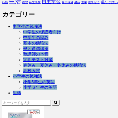
生活
自主学習
選んではい
転換
瞑想
私立高校
苦手科目
裏話
進学
進研ゼミ
カテゴリー
中学生の勉強法
中学生の保護者向け
中学生の悩み
基本の勉強法
塾と通信講座
塾講師の本音
定期テスト対策
春休み・夏休み・冬休みの勉強法
高校入試
小学生の勉強法
小学5年生の英語
小学６年生の英語
生活